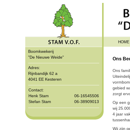
HOME
Boomkwekerij
"De Nieuwe Weide"
Ons Bed
Adres:
Ons famil
Rijnbandijk 62 a
Uiteindel
4041 EE Kesteren
vormbome
gebied wa
Contact:
zorgt er
Henk Stam
06-16545506
Stefan Stam
06-38909013
Op een g
wij 25.0
4 jaar va
tussenhan
Wij zijn 