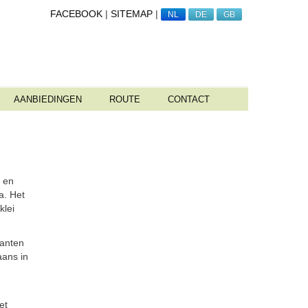
FACEBOOK
|
SITEMAP
|
NL
DE
GB
AANBIEDINGEN
ROUTE
CONTACT
- en
a. Het
klei
lanten
ans in
et