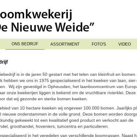
ONS BEDRIJF
ASSORTIMENT
FOTO'S
VIDEO
rijf
iebedrijf is in de jaren 50 gestart met het telen van kleinfruit en bomen.
ijk hebben we ons in 1975 gespecialiseerd in het kweken van laan, sier
n. Wij zijn gevestigd in Opheusden, het laanboomcentrum van Europ
ar onze kwekerijen liggen is bekend om de vruchtbare rivierklei. Deze 
voor dat wij gezonde en sterke bomen kweken.
ebied van 10 hectare kweken wij ongeveer 100.000 bomen. Jaarlijks p
00 nieuwe onderstammen in de volle grond. Deze bomen worden doorga
kkundig gekweekt tot een kwalitatief goed product en verkocht aan de
del, groothandel, hoveniers, tuincentra en particulieren.
gespecialiseerd in het veredelen van verschillende boomrassen. Naast h