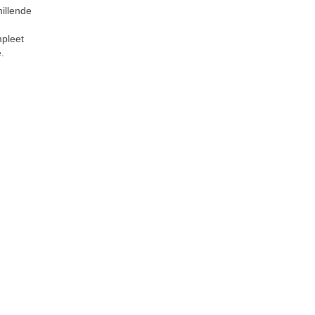
illende
mpleet
.