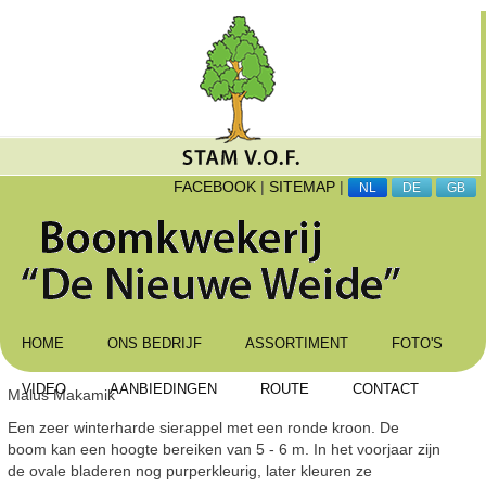
FACEBOOK
|
SITEMAP
|
NL
DE
GB
HOME
ONS BEDRIJF
ASSORTIMENT
FOTO'S
VIDEO
AANBIEDINGEN
ROUTE
CONTACT
Malus Makamik
Een zeer winterharde sierappel met een ronde kroon. De
boom kan een hoogte bereiken van 5 - 6 m. In het voorjaar zijn
de ovale bladeren nog purperkleurig, later kleuren ze