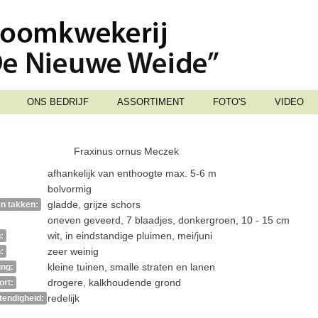
ONS BEDRIJF
ASSORTIMENT
FOTO'S
VIDEO
Fraxinus ornus Meczek
afhankelijk van enthoogte max. 5-6 m
bolvormig
gladde, grijze schors
n takken:
oneven geveerd, 7 blaadjes, donkergroen, 10 - 15 cm
wit, in eindstandige pluimen, mei/juni
:
zeer weinig
:
kleine tuinen, smalle straten en lanen
ing:
drogere, kalkhoudende grond
ort:
redelijk
endigheid: