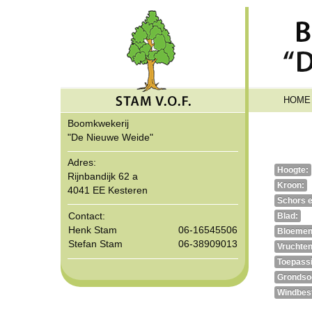
HOME
Boomkwekerij
"De Nieuwe Weide"
Adres:
Hoogte:
Rijnbandijk 62 a
Kroon:
4041 EE Kesteren
Schors e
Contact:
Blad:
Henk Stam
06-16545506
Bloemen
Stefan Stam
06-38909013
Vruchten
Toepass
Grondso
Windbest