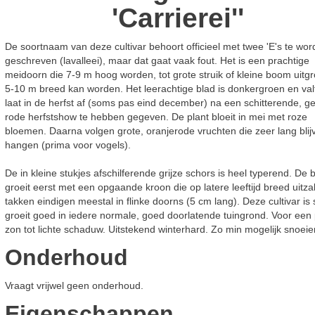
'Carrierei''
De soortnaam van deze cultivar behoort officieel met twee 'E's te wo
geschreven (lavalleei), maar dat gaat vaak fout. Het is een prachtige
meidoorn die 7-9 m hoog worden, tot grote struik of kleine boom uitgr
5-10 m breed kan worden. Het leerachtige blad is donkergroen en val
laat in de herfst af (soms pas eind december) na een schitterende, g
rode herfstshow te hebben gegeven. De plant bloeit in mei met roze
bloemen. Daarna volgen grote, oranjerode vruchten die zeer lang blij
hangen (prima voor vogels).
De in kleine stukjes afschilferende grijze schors is heel typerend. De
groeit eerst met een opgaande kroon die op latere leeftijd breed uitza
takken eindigen meestal in flinke doorns (5 cm lang). Deze cultivar is 
groeit goed in iedere normale, goed doorlatende tuingrond. Voor een 
zon tot lichte schaduw. Uitstekend winterhard. Zo min mogelijk snoeie
Onderhoud
Vraagt vrijwel geen onderhoud.
Eigenschappen