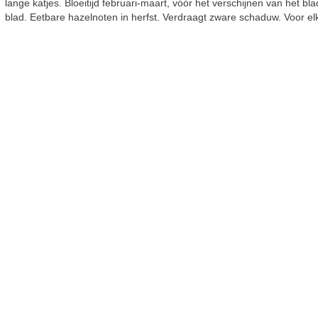
lange katjes. Bloeitijd februari-maart, vóór het verschijnen van het bl
blad. Eetbare hazelnoten in herfst. Verdraagt zware schaduw. Voor el