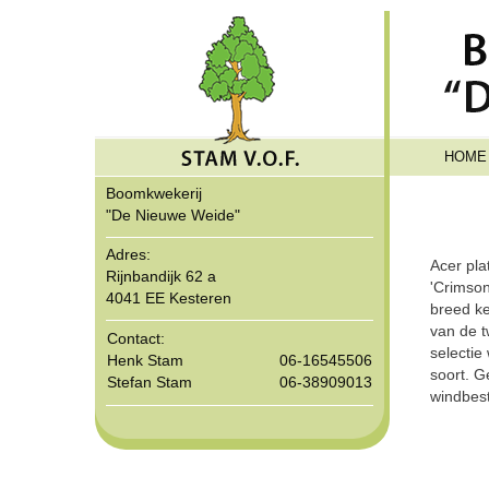
HOME
Boomkwekerij
"De Nieuwe Weide"
Adres:
Acer pla
Rijnbandijk 62 a
'Crimson
4041 EE Kesteren
breed ke
van de t
Contact:
selectie
Henk Stam
06-16545506
soort. G
Stefan Stam
06-38909013
windbes