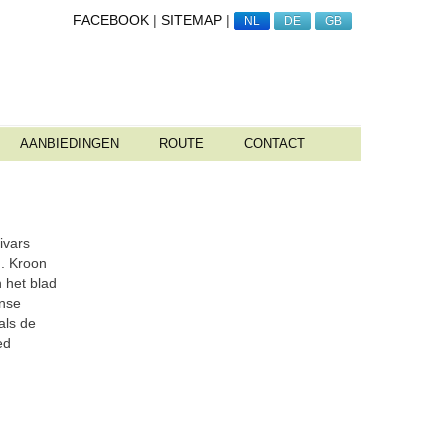
FACEBOOK
|
SITEMAP
|
NL
DE
GB
AANBIEDINGEN
ROUTE
CONTACT
ivars
m. Kroon
n het blad
anse
als de
ed