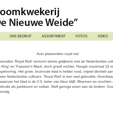
ONS BEDRIJF
ASSORTIMENT
FOTO'S
VIDEO
Acer platanoides royal red
tanoides 'Royal Red' vertoont sterke gelijkenis met de Nederlandse cult
 King' en 'Faassen's Black, doch groeit rechter. Hoogte maximaal 15 
gelvormig. Het grote, bruinrode blad is helder rood, vrijwel identiek aa
wee Nederlandse cultivars. 'Royal Red' is een veel gebruikte, Amerika
 waarvan het blad in de V.S. beter van kleur blijft. Bloemen en vruchten 
ebruikt als parkboom en solitair. Stelt geringe eisen aan de bodem. Go
tendig.