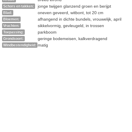
jonge twijgen glanzend groen en berijpt
Schors en takken:
oneven geveerd, witbont, tot 20 cm
Blad:
afhangend in dichte bundels, vrouwelijk, april
Bloemen:
sikkelvormig, gevleugeld, in trossen
Vruchten:
parkboom
Toepassing:
geringe bodemeisen, kalkverdragend
Grondsoort:
matig
Windbestendigheid: