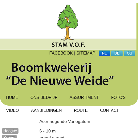
FACEBOOK
|
SITEMAP
|
NL
DE
GB
HOME
ONS BEDRIJF
ASSORTIMENT
FOTO'S
VIDEO
AANBIEDINGEN
ROUTE
CONTACT
Acer negundo Variegatum
6 - 10 m
Hoogte:
breed eirond
Kroon: