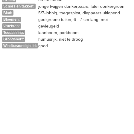
jonge twijgen donkerpaars, later donkergroen
Schors en takken:
5/7-lobbig, toegespitst, dieppaars uitlopend
Blad:
geelgroene tuilen, 6 - 7 cm lang, mei
Bloemen:
gevleugeld
Vruchten:
laanboom, parkboom
Toepassing:
humusrijk, niet te droog
Grondsoort:
goed
Windbestendigheid: