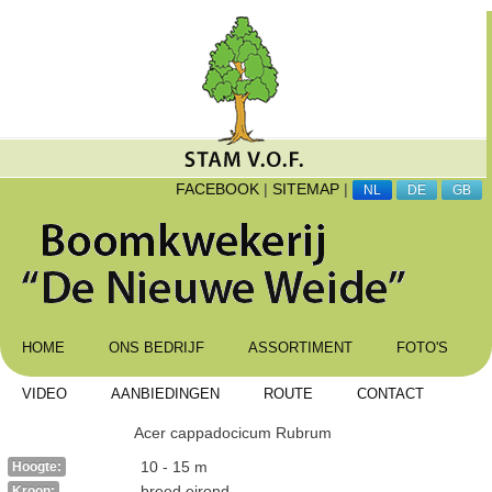
FACEBOOK
|
SITEMAP
|
NL
DE
GB
HOME
ONS BEDRIJF
ASSORTIMENT
FOTO'S
VIDEO
AANBIEDINGEN
ROUTE
CONTACT
Acer cappadocicum Rubrum
10 - 15 m
Hoogte:
breed eirond
Kroon: